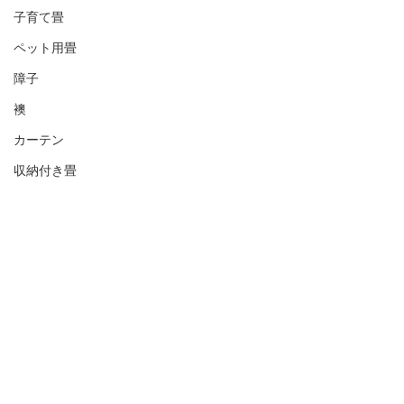
子育て畳
ペット用畳
障子
襖
カーテン
収納付き畳