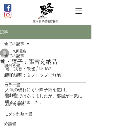
熊本県産畳表応援店
記事
全ての記事
久田畳店
全ての記事
襖・障子：張替え納品
縁付き畳
襖　張替：朱雀 / No.183
障子張替：タフトップ（無地）
縁無し畳
カラー畳
人気の破れにくい障子紙を使用。
置き畳
曇り空ではありましたが、部屋が一気に
明るくなりました。
床暖房用畳
モダン乱敷き畳
介護畳