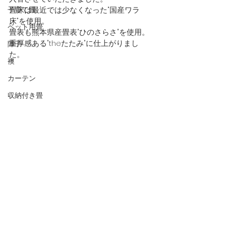
子育て畳
畳床は最近では少なくなった"国産ワラ
床"を使用。
ペット用畳
畳表も熊本県産畳表"ひのさらさ"を使用。
重厚感ある"theたたみ"に仕上がりまし
障子
た。
襖
カーテン
収納付き畳