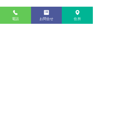
電話
お問合せ
住所
コメント
コメントを追加…
表替え：縁付き畳（熊本
新畳：縁付き畳
県産畳表）
草）