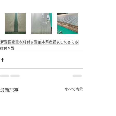
新畳
国産畳表
縁付き畳
熊本県産畳表
ひのさらさ
縁付き畳
すべて表示
最新記事