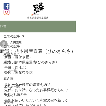
熊本県産畳表応援店
記事
全ての記事
久田畳店
全ての記事
新畳：熊本県産畳表（ひのさらさ）
縁付き畳
新畳（縁付き畳）
畳表：熊本県産畳表(ひのさらさ)
縁無し畳
畳縁：巴No.12
カラー畳
畳床：国産ワラ床
置き畳
リピーター様宅の畳替え納品。
床暖房用畳
先代にお世話になったお客様宅からのご
モダン乱敷き畳
依頼。
長年お使いいただいた和室の畳を新しく
介護畳
入替させていただきました。