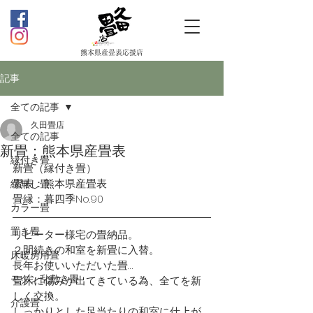
熊本県産畳表応援店
記事
全ての記事
久田畳店
全ての記事
新畳：熊本県産畳表
縁付き畳
新畳（縁付き畳）
畳表：熊本県産畳表
縁無し畳
畳縁：暮四季No.90
カラー畳
置き畳
リピーター様宅の畳納品。
２間続きの和室を新畳に入替。
床暖房用畳
長年お使いいただいた畳…
モダン乱敷き畳
畳床に傷みが出てきている為、全てを新
しく交換。
介護畳
しっかりとした足当たりの和室に仕上が