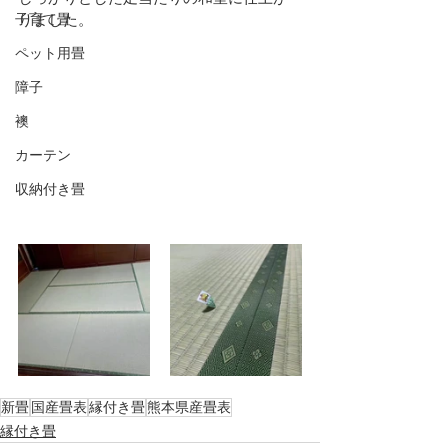
子育て畳
りました。
ペット用畳
障子
襖
カーテン
収納付き畳
新畳
国産畳表
縁付き畳
熊本県産畳表
縁付き畳