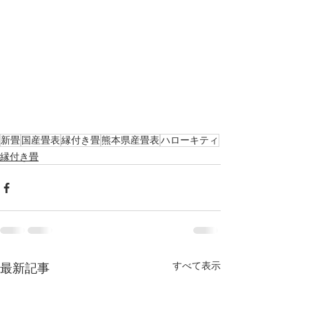
新畳
国産畳表
縁付き畳
熊本県産畳表
ハローキティ
縁付き畳
すべて表示
最新記事