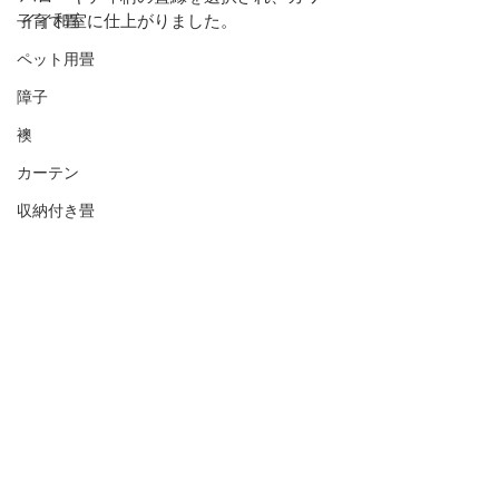
イイ和室に仕上がりました。
子育て畳
ペット用畳
障子
襖
カーテン
収納付き畳