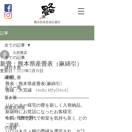
熊本県産畳表応援店
記事
全ての記事
久田畳店
全ての記事
新畳：熊本県産畳表（麻綿引）
縁付き畳
更新日：
2021年3月18日
新畳
縁無し畳
畳表：熊本県産畳表(麻綿引)
カラー畳
畳縁：大宮縁　Hello kitty(No.4)
置き畳
リピーター様宅の畳を新しく入替納品。
床暖房用畳
新築時にお世話になったお客様宅…
モダン乱敷き畳
今回、世代交代で和室を気持ち良く…との
ご依頼。
介護畳
ハローキティ柄の畳縁を選択され、カワ