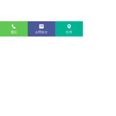
電話
お問合せ
住所
コメント
この投稿へのコメントは利用でき
表替え：縁付き畳（熊本
新畳：縁付き畳
なくなりました。詳細はサイト所