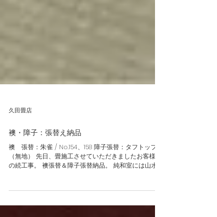
久田畳店
襖・障子：張替え納品
襖 張替：朱雀 / No.154、158 障子張替：タフトップ
（無地） 先日、畳施工させていただきましたお客様宅
の続工事。 襖張替＆障子張替納品。 純和室には山水画
の和柄がよく似合います。 障子は人気の破れにくい障
子紙を使用。...