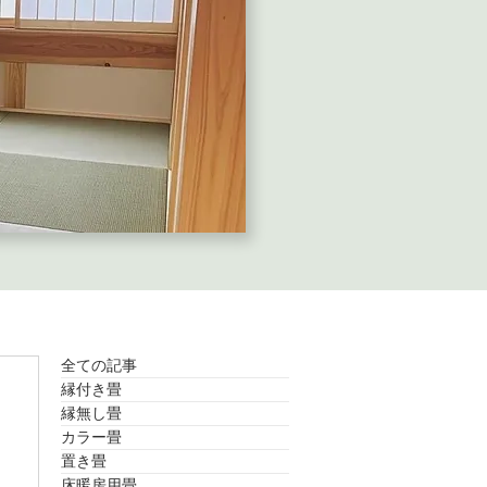
全ての記事
縁付き畳
縁無し畳
カラー畳
置き畳
床暖房用畳