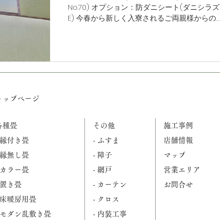
No.70) オプション：防ダニシート(ダニシラズ
E) 今春から新しく入寮されるご両親様からの
ご依頼。 女子生徒さんらしいカワイイ畳縁を
選択していただき、畳表下には"ダニシート"を
使用。...
トップページ
各種畳
その他
施工事例
- 縁付き畳
- ふすま
店舗情報
- 縁無し畳
- 障子
マップ
- カラー畳
- 網戸
営業エリア
- 置き畳
- カーテン
お問合せ
- 床暖房用畳
- クロス
- モダン乱敷き畳
- 内装工事