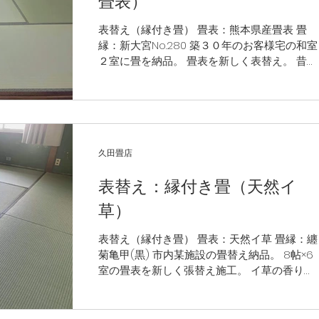
畳表）
表替え（縁付き畳） 畳表：熊本県産畳表 畳
縁：新大宮No.280 築３０年のお客様宅の和室
２室に畳を納品。 畳表を新しく表替え。 昔な
がらの純和室が明るく清潔感のある部屋に仕
上がりました。
久田畳店
表替え：縁付き畳（天然イ
草）
表替え（縁付き畳） 畳表：天然イ草 畳縁：纏
菊亀甲(黒) 市内某施設の畳替え納品。 8帖×6
室の畳表を新しく張替え施工。 イ草の香りい
っぱいの明るく気持ちのいい部屋に仕上がり
ました。