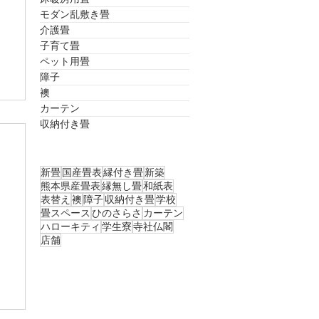
モダン乱敷き畳
介護畳
子育て畳
ペット用畳
障子
襖
カーテン
収納付き畳
新畳
国産畳表
縁付き畳
新築
熊本県産畳表
縁無し畳
和紙表
表替え
襖
障子
収納付き畳
学校
畳スペース
ひのさらさ
カーテン
ハローキティ
学生寮
寺社仏閣
店舗