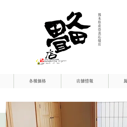
熊
本
県
産
畳
表
応
援
店
各種価格
店舗情報