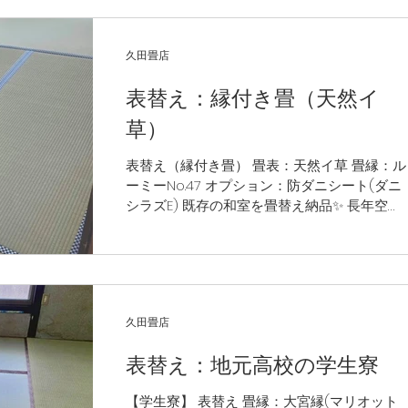
久田畳店
表替え：縁付き畳（天然イ
草）
表替え（縁付き畳） 畳表：天然イ草 畳縁：ル
ーミーNo.47 オプション：防ダニシート(ダニ
シラズE) 既存の和室を畳替え納品✨ 長年空き
室になっていた和室… 今回、畳表を新しく張
替え施工。 新しく気持ちのいい和室に生まれ
変わりました。...
久田畳店
表替え：地元高校の学生寮
【学生寮】 表替え 畳縁：大宮縁(マリオット