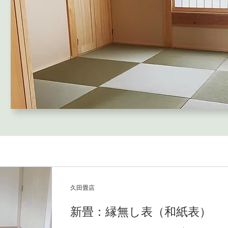
久田畳店
新畳：縁無し表（和紙表）