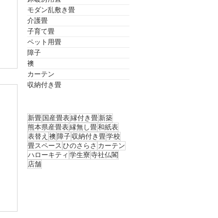
モダン乱敷き畳
介護畳
子育て畳
ペット用畳
障子
襖
カーテン
収納付き畳
新畳
国産畳表
縁付き畳
新築
熊本県産畳表
縁無し畳
和紙表
表替え
襖
障子
収納付き畳
学校
畳スペース
ひのさらさ
カーテン
ハローキティ
学生寮
寺社仏閣
店舗