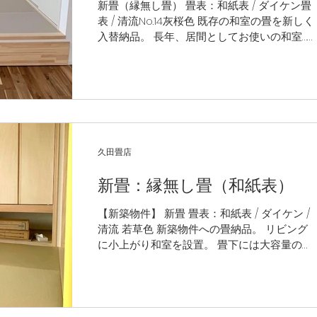
新畳（縁無し畳） 畳表：和紙表 / ダイケン畳
表 / 清流No.14灰桜色 既存の和室の畳を新しく
入替納品。 長年、居間としてお使いの和室…
畳床からの傷みが見られた為、今回新しく入
替施工させていただきました。 特殊な寸法な
上、堀コタツを設置されておりL型加工を施し
納品。...
久田畳店
新畳：縁無し畳（和紙表）
【新築物件】 新畳 畳表：和紙表 / ダイケン /
清流 若草色 新築物件への畳納品。 リビング
に小上がり和室を設置。 畳下には大容量の収
納を設けてあり、とても便利です。 人気の縁
無し畳（若草色）で和モダンな仕上がりにな
っております。