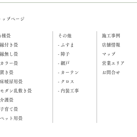
トップページ
各種畳
その他
施工事例
- 縁付き畳
- ふすま
店舗情報
- 縁無し畳
- 障子
マップ
- カラー畳
- 網戸
営業エリア
- 置き畳
- カーテン
お問合せ
- 床暖房用畳
- クロス
- モダン乱敷き畳
- 内装工事
- 介護畳
- 子育て畳
- ペット用畳