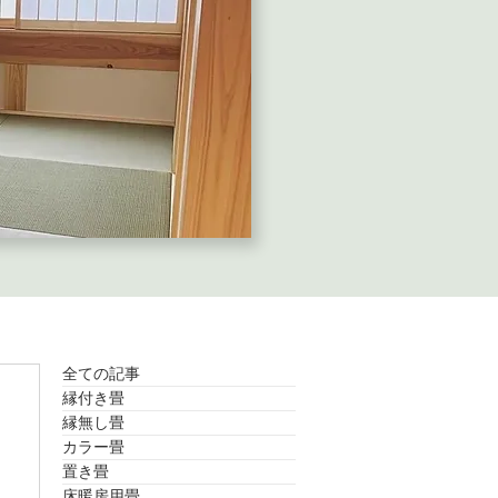
全ての記事
縁付き畳
縁無し畳
カラー畳
置き畳
床暖房用畳