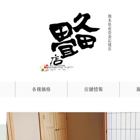
熊
本
県
産
畳
表
応
援
店
各種価格
店舗情報