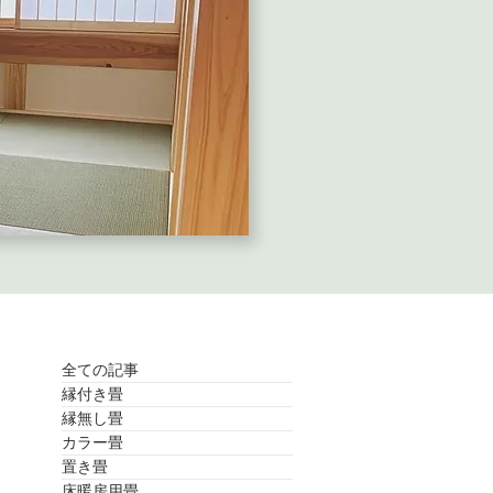
全ての記事
縁付き畳
縁無し畳
カラー畳
置き畳
床暖房用畳