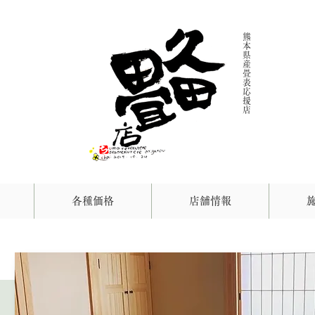
熊
本
県
産
畳
表
応
援
店
各種価格
店舗情報