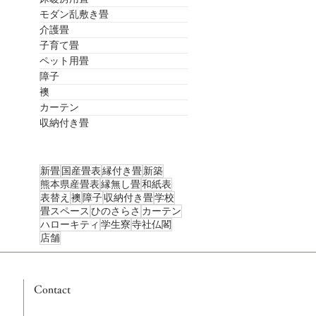
モダン乱敷き畳
介護畳
子育て畳
ペット用畳
障子
襖
カーテン
収納付き畳
新畳
国産畳表
縁付き畳
新築
熊本県産畳表
縁無し畳
和紙表
表替え
襖
障子
収納付き畳
学校
畳スペース
ひのさらさ
カーテン
ハローキティ
学生寮
寺社仏閣
店舗
Contact