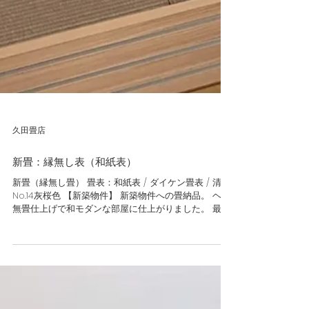
久田畳店
新畳：縁無し表（和紙表）