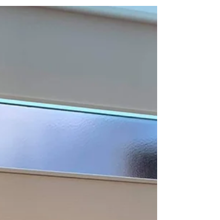
新畳（縁無し畳） 畳表：和紙表 / ダイケン畳表 / 清流
No.11銀鼠色 新築物件への畳納品。 白を基調とした内装
に人気のカラー(銀鼠色)ヘリ無畳での施工。 シックな
イメージ感の仕上がり。