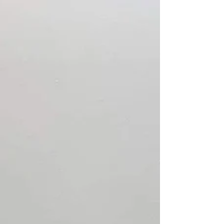
新畳（縁無し畳） 畳表：和紙表 / ダイケン畳表 / 清流
No.14灰桜色 【新築物件】 新築物件への畳納品。 ヘリ
無畳仕上げで和モダンな部屋に仕上がりました。 最近
人気のカラー(灰桜色)を使用し、温かみある仕上がり
です。