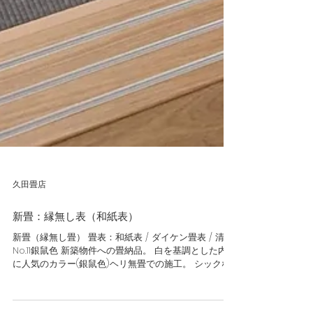
久田畳店
新畳：縁無し表（和紙表）