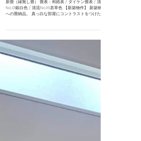
新畳：縁無し表（和紙表）
新畳（縁無し畳） 畳表：和紙表 / ダイケン畳表 / 清流
No.01銀白色 / 清流No.16若草色 【新築物件】 新築物件
への畳納品。 真っ白な部屋にコントラストをつけた2
色(銀白色×若草色)のヘリ無畳を敷込。 明るく清潔感の
ある部屋に仕上がりました。